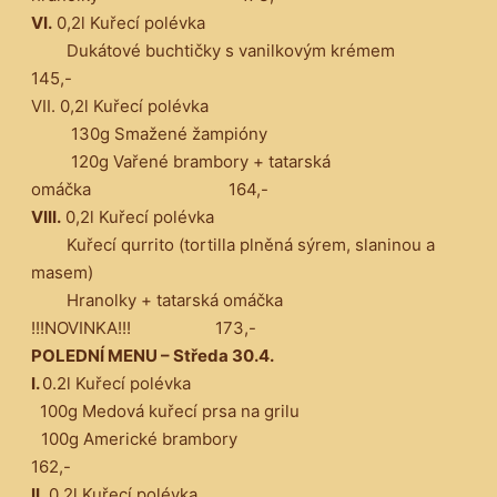
VI.
0,2l Kuřecí polévka
Dukátové buchtičky s vanilkovým krémem
145,-
VII. 0,2l Kuřecí polévka
130g Smažené žampióny
120g Vařené brambory + tatarská
omáčka 164,-
VIII.
0,2l Kuřecí polévka
Kuřecí qurrito (tortilla plněná sýrem, slaninou a
masem)
Hranolky + tatarská omáčka
!!!NOVINKA!!! 173,-
POLEDNÍ MENU – Středa 30.4.
I.
0.2l Kuřecí polévka
100g Medová kuřecí prsa na grilu
100g Americké brambory
162,-
II.
0,2l Kuřecí polévka