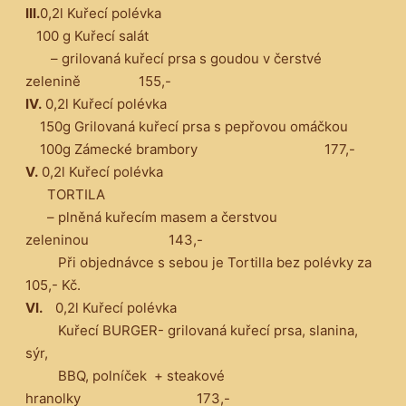
III.
0,2l Kuřecí polévka
100 g Kuřecí salát
– grilovaná kuřecí prsa s goudou v čerstvé
zelenině 155,-
IV.
0,2l Kuřecí polévka
150g Grilovaná kuřecí prsa s pepřovou omáčkou
100g Zámecké brambory 177,-
V.
0,2l Kuřecí polévka
TORTILA
– plněná kuřecím masem a čerstvou
zeleninou 143,-
Při objednávce s sebou je Tortilla bez polévky za
105,- Kč.
VI.
0,2l Kuřecí polévka
Kuřecí BURGER- grilovaná kuřecí prsa, slanina,
sýr,
BBQ, polníček + steakové
hranolky 173,-