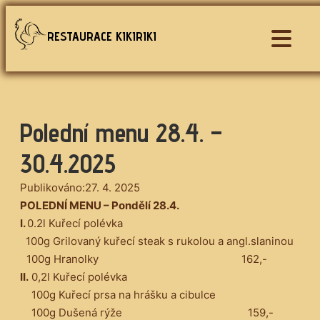
Přeskočit
na
RESTAURACE KIKIRIKI
obsah
Polední menu 28.4. –
30.4.2025
Publikováno:
27. 4. 2025
POLEDNÍ MENU – Pondělí 28.4.
I.
0.2l Kuřecí polévka
100g Grilovaný kuřecí steak s rukolou a angl.slaninou
100g Hranolky 162,-
II.
0,2l Kuřecí polévka
100g Kuřecí prsa na hrášku a cibulce
100g Dušená rýže 159,-