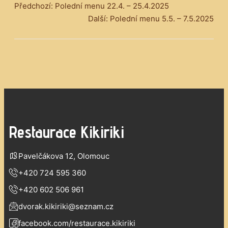
Předchozí:
Polední menu 22.4. – 25.4.2025
Další:
Polední menu 5.5. – 7.5.2025
Restaurace Kikiriki
Pavelčákova 12, Olomouc
+420 724 595 360
+420 602 506 961
dvorak.kikiriki@seznam.cz
facebook.com/restaurace.kikiriki