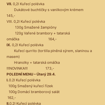
VII.
0,2l Kuřecí polévka
Dukátové buchtičky s vanilkovým krémem
145,-
VIII. 0,2l Kuřecí polévka
130g Smažené žampióny
120g Vařené brambory + tatarská
omáčka 164,-
IX.
0,2l Kuřecí polévka
Kuřecí qurrito (tortilla plněná sýrem, slaninou a
masem)
Hranolky + tatarská omáčka
!!!NOVINKA!!! 173,-
POLEDNÍ MENU – Úterý 29.4.
I.
0.2l Kuřecí polévka
100g Smažený kuřecí řízek
100g Domácí bramborový salát
162,-
II.
0,2l Kuřecí polévka