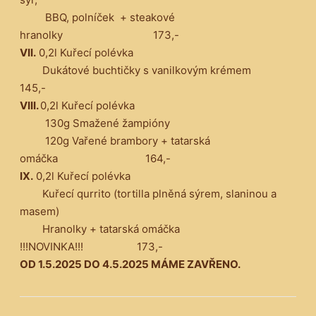
BBQ, polníček + steakové
hranolky 173,-
VII.
0,2l Kuřecí polévka
Dukátové buchtičky s vanilkovým krémem
145,-
VIII.
0,2l Kuřecí polévka
130g Smažené žampióny
120g Vařené brambory + tatarská
omáčka 164,-
IX.
0,2l Kuřecí polévka
Kuřecí qurrito (tortilla plněná sýrem, slaninou a
masem)
Hranolky + tatarská omáčka
!!!NOVINKA!!! 173,-
OD 1.5.2025 DO 4.5.2025 MÁME ZAVŘENO.