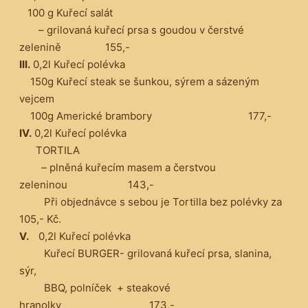
100 g Kuřecí salát
– grilovaná kuřecí prsa s goudou v čerstvé
zelenině 155,-
III.
0,2l Kuřecí polévka
150g Kuřecí steak se šunkou, sýrem a sázeným
vejcem
100g Americké brambory 177,-
IV.
0,2l Kuřecí polévka
TORTILA
– plněná kuřecím masem a čerstvou
zeleninou 143,-
Při objednávce s sebou je Tortilla bez polévky za
105,- Kč.
V.
0,2l Kuřecí polévka
Kuřecí BURGER- grilovaná kuřecí prsa, slanina,
sýr,
BBQ, polníček + steakové
hranolky 173,-