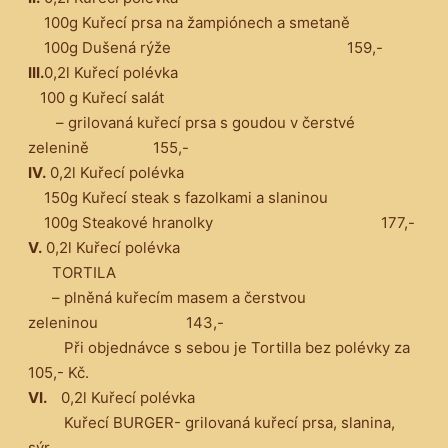
100g Kuřecí prsa na žampiónech a smetaně
100g Dušená rýže 159,-
III.
0,2l Kuřecí polévka
100 g Kuřecí salát
– grilovaná kuřecí prsa s goudou v čerstvé
zelenině 155,-
IV.
0,2l Kuřecí polévka
150g Kuřecí steak s fazolkami a slaninou
100g Steakové hranolky 177,-
V.
0,2l Kuřecí polévka
TORTILA
– plněná kuřecím masem a čerstvou
zeleninou 143,-
Při objednávce s sebou je Tortilla bez polévky za
105,- Kč.
VI.
0,2l Kuřecí polévka
Kuřecí BURGER- grilovaná kuřecí prsa, slanina,
sýr,